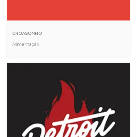
CROASONHO
Alimentação