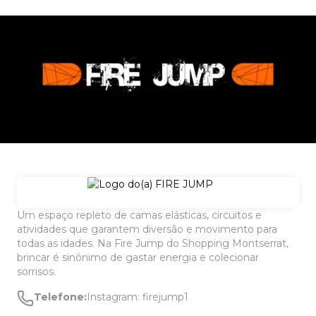
Um espaço repleto de camas elásticas, circuitos e
atividades que garantem diversão e movimento para
todas as idades. Na Fire Jump do Shopping Montserrat,
brincar é sinônimo de gastar energia e colecionar
sorrisos.
Telefone:
Instagram: firejump1