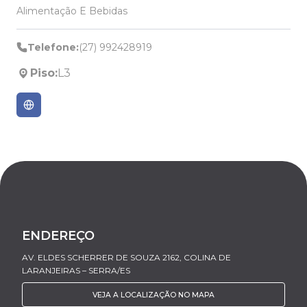
Alimentação E Bebidas
Telefone:
(27) 992428919
Piso:
L3
ENDEREÇO
AV. ELDES SCHERRER DE SOUZA 2162, COLINA DE
LARANJEIRAS – SERRA/ES
VEJA A LOCALIZAÇÃO NO MAPA